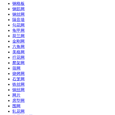
钢格板
钢筋网
钢丝网
隔音墙
勾花网
龟甲网
荷兰网
金刚网
六角网
美格网
拧花网
爬架网
筛网
烧烤网
石笼网
铁丝网
铜丝网
网片
席型网
围网
轧花网