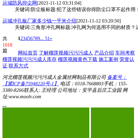
运城防风抑尘网
[2021-11-12 03:31:04]
关键词:防尘板标题:犯了这些错误你得防尘口罩不起作用
运城冲孔板厂家多少钱一平米介绍
[2021-11-12 03:20:50]
关键词:三角形冲孔网标题:冲孔网为何选用不同的材质
1
2
3
4
5
6
7
8
9
... 51
»
共
1018
篇
网站首页
了解榴莲视频污污污成人
产品介绍
车间考察
榴莲视频污污污成人库存
榴莲视频黄色下载
施工案例
荣誉认
证
联系方式
河北榴莲视频污污污成人金属丝网制品有限公司
备案号：
【冀ICP备75948220号-1】
电话：0318-7668803
手机：155-
3380-8266
联系人: 王经理
公司地址：安平县后庄工业园
网
址:www.moolv.com